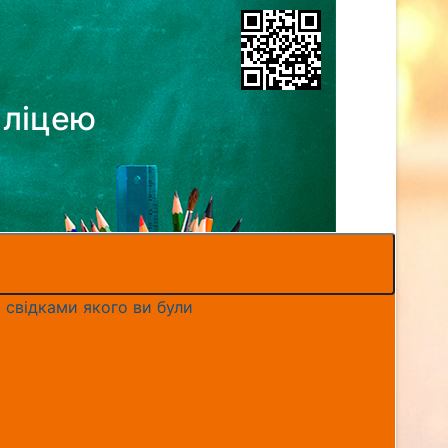
 ліцею
 свідками якого ви були