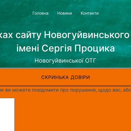
Головна
Новини
Контакти
нках сайту Новогуйвинського
імені Сергія Процика
Новогуйвинської ОТГ
СКРИНЬКА ДОВІРИ
и ви можете повідомити про порушення, щодо вас, або