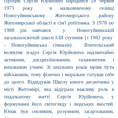
Процик Сергій Юрійович народився 28 червня
1971 року в мальовничому селищі
Новогуйвинському Житомирського району
Житомирської області в сім'ї робітника. З 1978 по
1988 рік навчався у Новогуйвинській
загальноосвітній школі І-ІІІ ступенів (з 1982 року
- Новогуйвинська гімназія). Вчительський
колектив згадує Сергія Юрійовича надзвичайно
активним, дисциплінованим, талановитим і
вихованим учнем. Зі шкільних років мріяв бути
військовим, тому фізично і морально готував себе
до цього. Відвідував Школу юного десантника у
місті Житомирі, яка відіграла важливу роль в
подальшому житті Сергія Юрійовича, у
формуванні його світогляду і людських якостей.
Юнак був сміливим, розумним, загартованим,