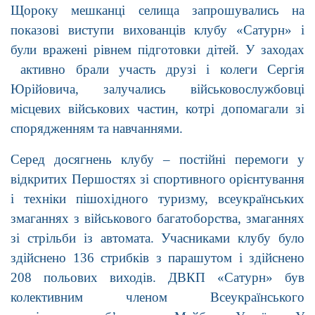
Щороку мешканці селища запрошувались на
показові виступи вихованців клубу «Сатурн» і
були вражені рівнем підготовки дітей. У заходах
активно брали участь друзі і колеги Сергія
Юрійовича, залучались військовослужбовці
місцевих військових частин, котрі допомагали зі
спорядженням та навчаннями.
Серед досягнень клубу – постійні перемоги у
відкритих Першостях зі спортивного орієнтування
і техніки пішохідного туризму, всеукраїнських
змаганнях з військового багатоборства, змаганнях
зі стрільби із автомата. Учасниками клубу було
здійснено 136 стрибків з парашутом і здійснено
208 польових виходів. ДВКП «Сатурн» був
колективним членом Всеукраїнського