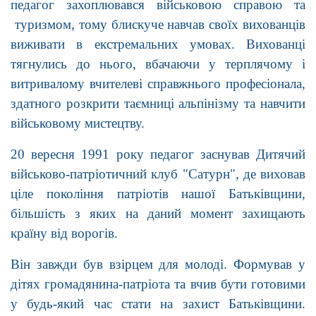
педагог захоплювався військовою справою та
туризмом, тому блискуче навчав своїх вихованців
виживати в екстремальних умовах. Вихованці
тягнулись до нього, вбачаючи у терплячому і
витривалому вчителеві справжнього професіонала,
здатного розкрити таємниці альпінізму та навчити
військовому мистецтву.
20 вересня 1991 року педагог заснував Дитячий
військово-патріотичний клуб "Сатурн", де виховав
ціле покоління патріотів нашої Батьківщини,
більшість з яких на даний момент захищають
країну від ворогів.
Він завжди був взірцем для молоді. Формував у
дітях громадянина-патріота та вчив бути готовими
у будь-який час стати на захист Батьківщини.