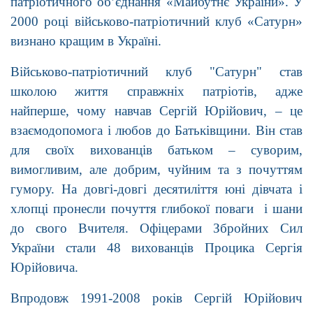
патріотичного об’єднання «Майбутнє України». У
2000 році військово-патріотичний клуб «Сатурн»
визнано кращим в Україні.
Військово-патріотичний клуб "Сатурн" став
школою життя справжніх патріотів, адже
найперше, чому навчав Сергій Юрійович, – це
взаємодопомога і любов до Батьківщини. Він став
для своїх вихованців батьком – суворим,
вимогливим, але добрим, чуйним та з почуттям
гумору. На довгі-довгі десятиліття юні дівчата і
хлопці пронесли почуття глибокої поваги і шани
до свого Вчителя. Офіцерами Збройних Сил
України стали 48 вихованців Процика Сергія
Юрійовича.
Впродовж 1991-2008 років Сергій Юрійович