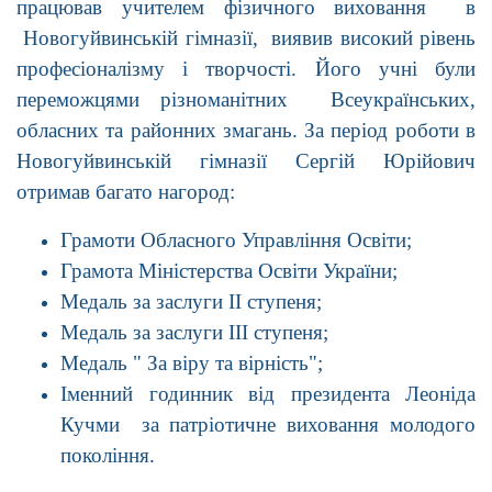
працював учителем фізичного виховання в
Новогуйвинській гімназії, виявив високий рівень
професіоналізму і творчості. Його учні були
переможцями різноманітних Всеукраїнських,
обласних та районних змагань. За період роботи в
Новогуйвинській гімназії Сергій Юрійович
отримав багато нагород:
Грамоти Обласного Управління Освіти;
Грамота Міністерства Освіти України;
Медаль за заслуги ІІ ступеня;
Медаль за заслуги ІІІ ступеня;
Медаль " За віру та вірність";
Іменний годинник від президента Леоніда
Кучми за патріотичне виховання молодого
покоління.