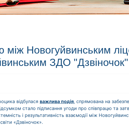
ю між Новогуйвинським ліц
йвинським ЗДО "Дзвіночок"
Процика відбулася
важлива подія
, спрямована на забезп
дсумком стало підписання угоди про співпрацю та затв
темність і результативність взаємодії між Новогуйвинс
світи «Дзвіночок».