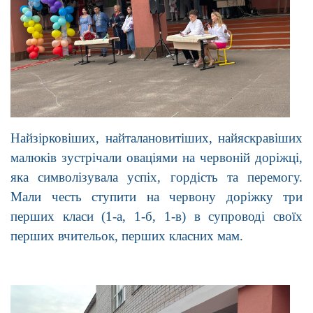
Найзірковіших, найталановитіших, найяскравіших
малюків зустрічали оваціями на червоній доріжці,
яка символізувала успіх, гордість та перемогу.
Мали честь ступити на червону доріжку три
перших класи (1-а, 1-б, 1-в) в супроводі своїх
перших вчительок, перших класних мам.